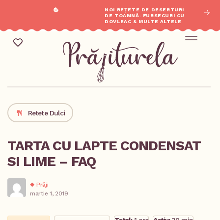
NOI REȚETE DE DESERTURI
DE TOAMNĂ: FURSECURI CU
DOVLEAC & MULTE ALTELE
REȚETE SĂR
Mic Dejun & Brunch / Prânz & Cină
Descoperă rețete noi
Retete Dulci
TARTA CU LAPTE CONDENSAT
SI LIME – FAQ
Prăji
martie 1, 2019