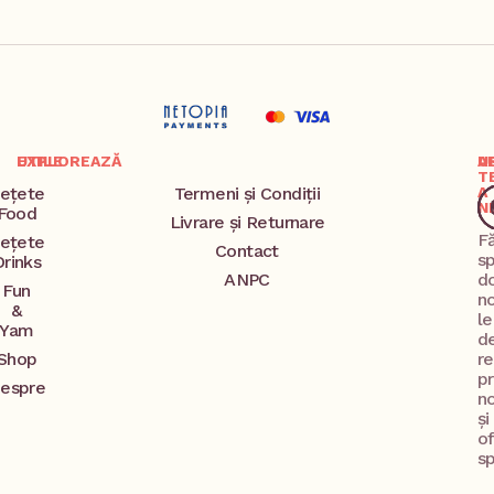
EXPLOREAZĂ
UTILE
A
U
T
ețete
Termeni și Condiții
A
N
Food
Livrare și Returnare
F
ețete
Contact
s
Drinks
ANPC
d
Fun
no
&
l
Yam
d
Shop
re
p
espre
no
și
o
sp