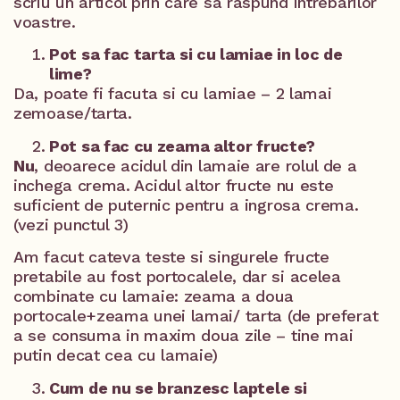
scriu un articol prin care sa raspund intrebarilor
voastre.
Pot sa fac tarta si cu lamiae in loc de
lime?
Da, poate fi facuta si cu lamiae – 2 lamai
zemoase/tarta.
Pot sa fac cu zeama altor fructe?
Nu
, deoarece acidul din lamaie are rolul de a
inchega crema. Acidul altor fructe nu este
suficient de puternic pentru a ingrosa crema.
(vezi punctul 3)
Am facut cateva teste si singurele fructe
pretabile au fost portocalele, dar si acelea
combinate cu lamaie: zeama a doua
portocale+zeama unei lamai/ tarta (de preferat
a se consuma in maxim doua zile – tine mai
putin decat cea cu lamaie)
Cum de nu se branzesc laptele si