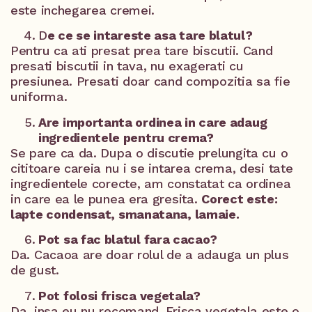
este inchegarea cremei.
D
e ce se intareste asa tare blatul?
Pentru ca ati presat prea tare biscutii. Cand
presati biscutii in tava, nu exagerati cu
presiunea. Presati doar cand compozitia sa fie
uniforma.
Are importanta ordinea in care adaug
ingredientele pentru crema?
Se pare ca da. Dupa o discutie prelungita cu o
cititoare careia nu i se intarea crema, desi tate
ingredientele corecte, am constatat ca ordinea
in care ea le punea era gresita.
Corect este:
lapte condensat, smanatana, lamaie.
Pot sa fac blatul fara cacao?
Da. Cacaoa are doar rolul de a adauga un plus
de gust.
Pot folosi frisca vegetala?
Da, insa eu nu recomand. Frisca vegetala este o