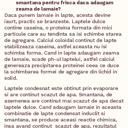
smantana pentru frisca daca adaugam
zeama de lamaie?
Daca punem lamaie in lapte, acesta devine
iaurt, practic se branzeste. Laptele dulce
contine caseina, o proteina formata din mici
particule care au tendinta sa isi schimbe starea
de agregare. Calciul coloidal continut de lapte
stabilizeaza caseina, astfel aceasta nu isi
schimba forma. Cand in lapte adaugam zeama
de lamaie, scade ph-ul laptelui, astfel calciul
genereaza precipitarea proteinei ceea ce duce
la schimbarea formei de agregare din lichid in
solid.
Laptele condesnat este obtinut prin evaporare
si are continut scazut de apa. Smantana, de
asemenea are continut mai scazut de apa decat
laptele dulce. Cand adaugam lamaie in aceasta
combinatie de lapte condensat induclit si
smantana, se produce aceasi reactie chimica,
insa avand continut scazut de apa, rezultatul