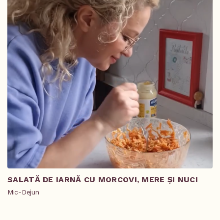
SALATĂ DE IARNĂ CU MORCOVI, MERE ȘI NUCI
T
R
Mic-Dejun
Pr