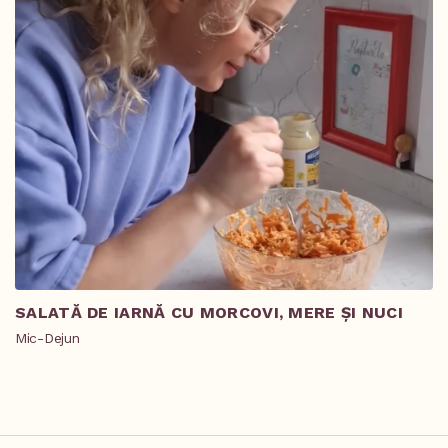
SALATĂ DE IARNĂ CU MORCOVI, MERE ȘI NUCI
T
R
Mic-Dejun
Pr