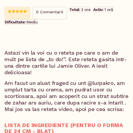
Total:
2 ore
Activ:
1 oră
0 Comentarii
Dificultate:
Mediu
Astazi vin la voi cu o reteta pe care o am de
mult pe lista de „to do!”. Este reteta gasita intr-
una dintre cartile lui Jamie Oliver. A iesit
delicioasa!
Am facut un aluat fraged cu unt @lurpakro, am
umplut tarta cu crema, am pudrat usor cu
scortiosara, apoi am acoperit cu un strat subtire
de zahar ars auriu, care dupa racire s-a intarit .
Mai jos va las reteta video, apoi pe cea scrisa:
LISTA DE INGREDIENTE (PENTRU O FORMA
DE 24 CM - BLAT)