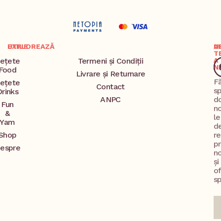
EXPLOREAZĂ
UTILE
A
U
T
ețete
Termeni și Condiții
A
N
Food
Livrare și Returnare
F
ețete
Contact
s
Drinks
ANPC
d
Fun
no
&
l
Yam
d
Shop
re
p
espre
no
și
o
sp