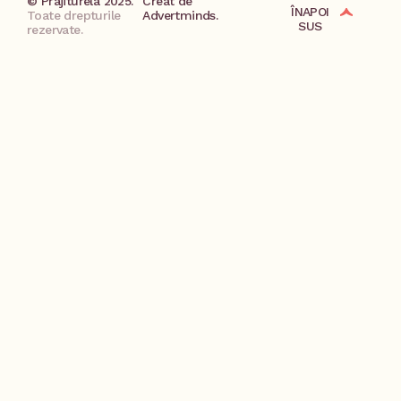
© Prajiturela 2025.
Creat de
ÎNAPOI
Toate drepturile
Advertminds.
SUS
rezervate.