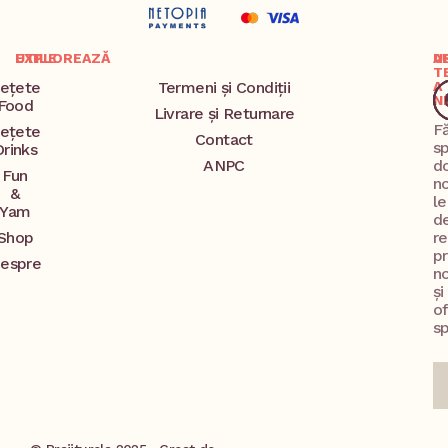
EXPLOREAZĂ
UTILE
A
U
T
ețete
Termeni și Condiții
A
N
Food
Livrare și Returnare
F
ețete
Contact
s
Drinks
ANPC
d
Fun
no
&
l
Yam
d
Shop
re
p
espre
no
și
o
sp