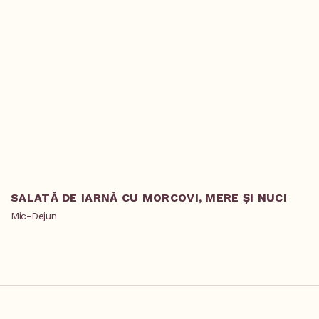
SALATĂ DE IARNĂ CU MORCOVI, MERE ȘI NUCI
T
R
Mic-Dejun
Pr