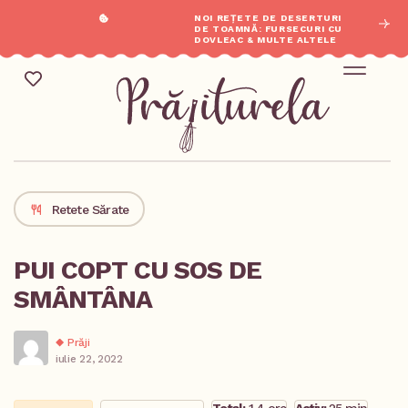
NOI REȚETE DE DESERTURI
DE TOAMNĂ: FURSECURI CU
DOVLEAC & MULTE ALTELE
REȚETE SĂR
Mic Dejun & Brunch / Prânz & Cină
Descoperă rețete noi
Retete Sărate
PUI COPT CU SOS DE
SMÂNTÂNA
Prăji
iulie 22, 2022