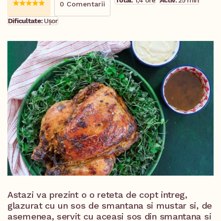
Total:
1,4 ore
Activ:
25 min
0 Comentarii
Dificultate:
Ușor
Astazi va prezint o o reteta de copt intreg,
glazurat cu un sos de smantana si mustar si, de
asemenea, servit cu aceasi sos din smantana si