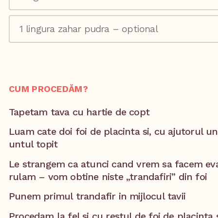
1 lingura zahar pudra – optional
CUM PROCEDĂM?
Tapetam tava cu hartie de copt
Luam cate doi foi de placinta si, cu ajutorul u
untul topit
Le strangem ca atunci cand vrem sa facem evant
rulam – vom obtine niste „trandafiri” din foi
Punem primul trandafir in mijlocul tavii
Procedam la fel si cu restul de foi de placinta 