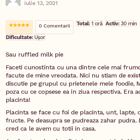
iulie 13, 2021
Total:
1 oră
Activ:
30 min
0 Comentarii
Dificultate:
Ușor
Sau ruffled milk pie
Faceti cunostinta cu una dintre cele mai frumo
facute de mine vreodata. Nici nu stiam de exis
discutie pe grupul cu prietenele mele foodie, 
poza cu ce copsese ea in ziua respectiva. Era 
placinta!
Placinta se face cu foi de placinta, unt, lapte, o
fructe. Pe deasupra se pudreaza zahar pudra. D
cred ca le avem cu totii in casa.