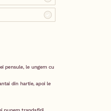
nei pensule, le ungem cu
ai din hartie, apoi le
si punem trandafirii