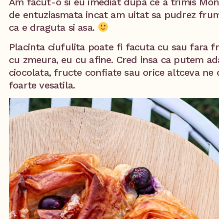
Am facut-o si eu imediat dupa ce a trimis Mon
de entuziasmata incat am uitat sa pudrez frum
ca e draguta si asa.
Placinta ciufulita poate fi facuta cu sau fara 
cu zmeura, eu cu afine. Cred insa ca putem ada
ciocolata, fructe confiate sau orice altceva ne 
foarte vesatila.