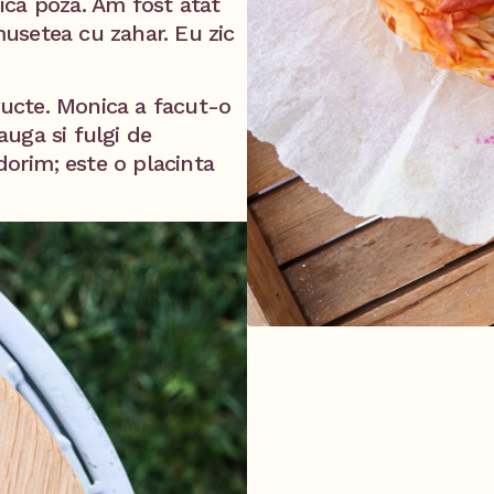
ica poza. Am fost atat
usetea cu zahar. Eu zic
fructe. Monica a facut-o
uga si fulgi de
dorim; este o placinta