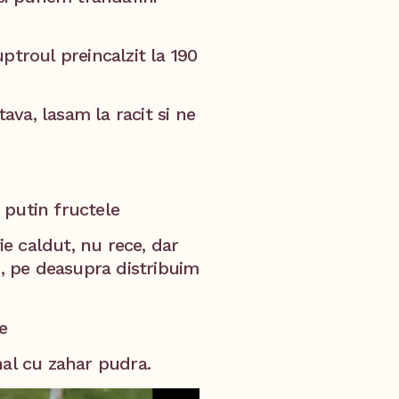
ptroul preincalzit la 190
va, lasam la racit si ne
 putin fructele
ie caldut, nu rece, dar
i, pe deasupra distribuim
e
nal cu zahar pudra.