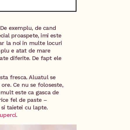
. De exemplu, de cand
cial proaspete, imi este
r la noi in multe locuri
mplu e atat de mare
te diferite. De fapt ele
ta fresca. Aluatul se
 ore. Ce nu se foloseste,
 mult este ca gasca de
rice fel de paste –
i taietei cu lapte.
iuperci
.