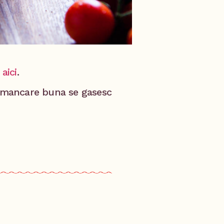
r
aici
.
u mancare buna se gasesc