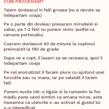
CUM PROCEDĂM?
Taiem dovleacul in felii groase (nu e nevoie sa
indepartam coaja)
Pe o parte din dovleac presaram mirodenii si
zahar, pe 1-2 felii nu punem nimic (astfel va
ramane portocaliu)
Coacem dovleacul 40 de minute la cuptorul
preincalzit la 180 de grade
Dupa ce e copt, il lasam sa se raceasca, apoi ii
indepartam coaja
Pe cel aromatizat il facem piure cu ajutorul unei
furculite sau cu mana, iar pe celalalt il taiem
felii
Punem nucile intr-o tigaie si le rumenim la foc
mediu pana cand simtim ca emana miros, asta
inseamna ca uleiurile s-au activat si gustul lor
s-a intensificat