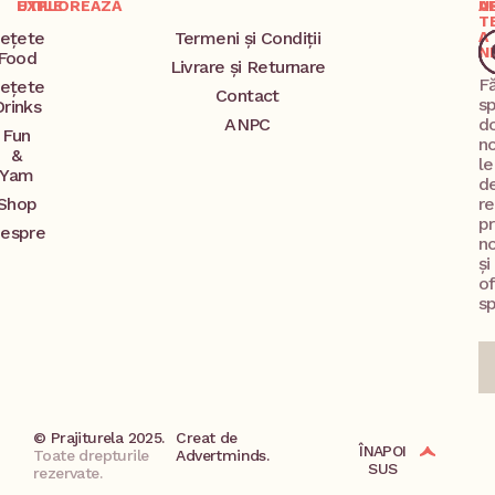
EXPLOREAZĂ
UTILE
A
U
T
ețete
Termeni și Condiții
A
N
Food
Livrare și Returnare
F
ețete
Contact
s
Drinks
ANPC
d
Fun
no
&
l
Yam
d
Shop
re
p
espre
no
și
o
sp
© Prajiturela 2025.
Creat de
ÎNAPOI
Toate drepturile
Advertminds.
SUS
rezervate.