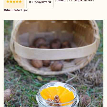
Total:
1 oră
Activ:
20 min
0 Comentarii
Dificultate:
Ușor