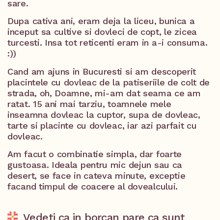
sare.
Dupa cativa ani, eram deja la liceu, bunica a
inceput sa cultive si dovleci de copt, le zicea
turcesti. Insa tot reticenti eram in a-i consuma.
:))
Cand am ajuns in Bucuresti si am descoperit
placintele cu dovleac de la patiseriile de colt de
strada, oh, Doamne, mi-am dat seama ce am
ratat. 15 ani mai tarziu, toamnele mele
inseamna dovleac la cuptor, supa de dovleac,
tarte si placinte cu dovleac, iar azi parfait cu
dovleac.
Am facut o combinatie simpla, dar foarte
gustoasa. Ideala pentru mic dejun sau ca
desert, se face in cateva minute, exceptie
facand timpul de coacere al dovealcului.
Vedeti ca in borcan pare ca sunt