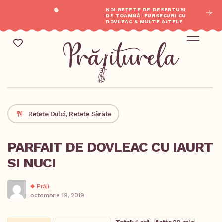
NOI REȚETE DE DESERTURI
DE TOAMNĂ: FURSECURI CU
DOVLEAC & MULTE ALTELE
Mic Dejun & Brunch / Prânz & Cină
Descoperă rețete noi cu ingredientele tale preferate.
Retete Dulci
,
Retete Sărate
PARFAIT DE DOVLEAC CU IAURT
SI NUCI
Prăji
octombrie 19, 2019