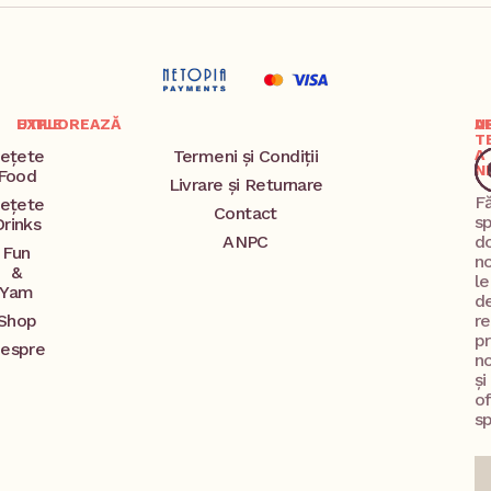
EXPLOREAZĂ
UTILE
A
U
T
ețete
Termeni și Condiții
A
N
Food
Livrare și Returnare
F
ețete
Contact
s
Drinks
ANPC
d
Fun
no
&
l
Yam
d
Shop
re
p
espre
no
și
o
sp