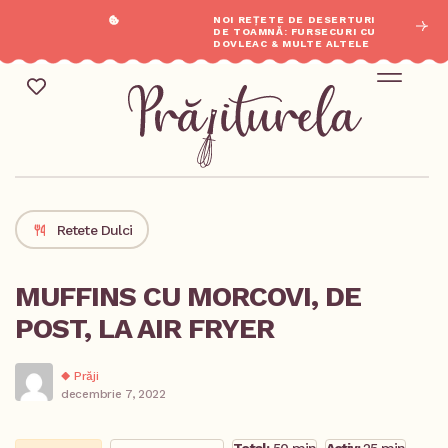
NOI REȚETE DE DESERTURI
DE TOAMNĂ: FURSECURI CU
DOVLEAC & MULTE ALTELE
Mic Dejun & Brunch / Prânz & Cină
Descoperă rețete noi cu ingredientele tale preferate.
Retete Dulci
MUFFINS CU MORCOVI, DE
POST, LA AIR FRYER
Prăji
decembrie 7, 2022