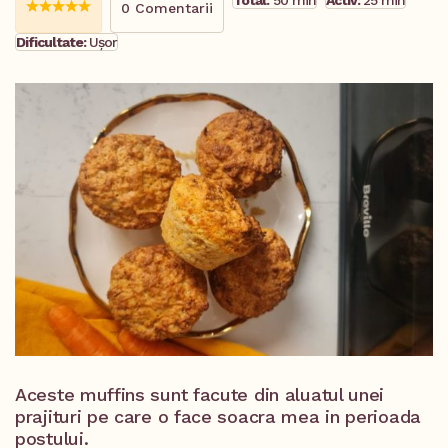
Total:
50 min
Activ:
25 min
0 Comentarii
Dificultate:
Ușor
Aceste muffins sunt facute din aluatul unei
prajituri pe care o face soacra mea in perioada
postului.