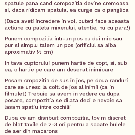
spatule pana cand compozitia devine cremoasa
si, daca ridicam spatula, ea curge ca o panglica
(Daca aveti incredere in voi, puteti face aceasta
actiune cu paleta mixerului, atentie, nu cu para!)
Punem compozitia intr-un pos cu dui mic sau
pur si simplu taiem un pos (orificiul sa aiba
aproximativ ½ cm)
In tava cuptorului punem hartie de copt, si, sub
ea, o hartie pe care am desenat inimioare
Posam cmpozitia de sus in jos, pe doua randuri
care se unesc la coltl de jos al inimii (ca in
filmulet) Trebuie sa avem in vedere ca dupa
posare, compozitia se dilata deci e nevoie sa
lasam spatiu intre cochilii
Dupa ce am disribuit compozitia, lovim discret
de blat tavile de 2-3 ori pentru a scoate bulele
de aer din macarons