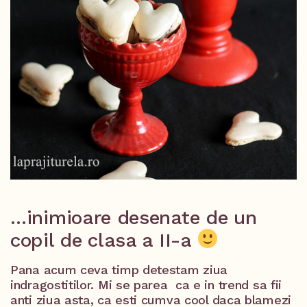
…inimioare desenate de un
copil de clasa a II-a
Pana acum ceva timp detestam ziua
indragostitilor. Mi se parea ca e in trend sa fii
anti ziua asta, ca esti cumva cool daca blamezi