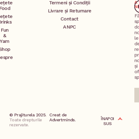
ețete
Termeni și Condiții
A
N
Food
Livrare și Returnare
F
ețete
Contact
s
Drinks
ANPC
d
Fun
no
&
l
Yam
d
Shop
re
p
espre
no
și
o
sp
© Prajiturela 2025.
Creat de
ÎNAPOI
Toate drepturile
Advertminds.
SUS
rezervate.