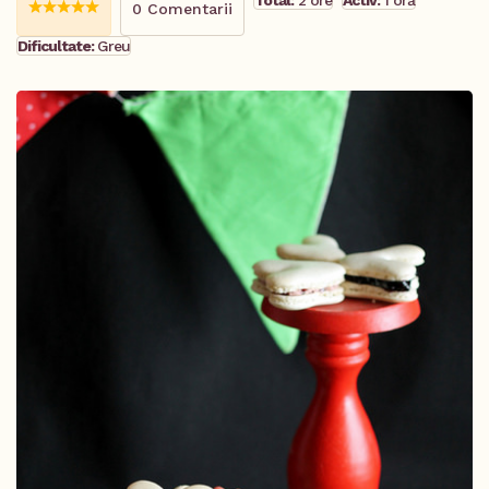
Total:
2 ore
Activ:
1 oră
0 Comentarii
Dificultate:
Greu