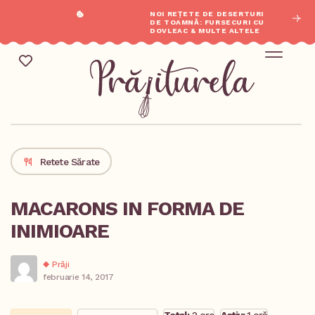
NOI REȚETE DE DESERTURI
DE TOAMNĂ: FURSECURI CU
DOVLEAC & MULTE ALTELE
REȚETE SĂR
Mic Dejun & Brunch / Prânz & Cină
Descoperă rețete noi
Retete Sărate
MACARONS IN FORMA DE
INIMIOARE
Prăji
februarie 14, 2017