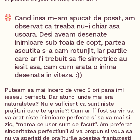
Cand insa m-am apucat de posat, am
observat ca treaba nu-i chiar asa
usoara. Desi aveam desenate
inimioare sub foaia de copt, partea
ascutita s-a cam rotunjit, iar partile
care ar fi trebuit sa fie simetrice au
iesit asa, cam cum arata o inima
desenata in viteza. :))
Puteam sa mai incerc de vreo 5 ori pana imi
ieseau perfecti. Dar atunci unde mai era
naturaletea? Nu e suficient ca sunt niste
prajituri care te sperie?! Cum ar fi fost sa vin sa
va arat niste inimioare perfecte si sa va mai si
zic, “mama ce usor sunt de facut”. Am preferat
sinceritatea perfectiunii si va propun si voua sa
nu va speriati de prajiturile acestea frantuzesti