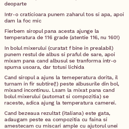
deoparte
Intr-o craticioara punem zaharul tos si apa, apoi
dam la foc mic
Fierbem siropul pana acesta ajunge la
temperatura de 116 grade (atentie 116, nu 160!)
In bolul mixerului (curatat f bine in prealabil)
punem restul de albus si praful de sare, apoi
mixam pana cand albusul se tranforma intr-o
spuma usoara, dar totusi lichida
Cand siropul a ajuns la temeperatura dorita, il
turnam in fir subtire(!) peste albusurile din bol,
mixand incontinuu. Lsam la mixat pana cand
bolul mixerului (automat si compozitia) se
raceste, adica ajung la temperatura camerei.
Cand bezeaua rezultat (italiana) este gata,
adaugam peste ea compozitia cu faina si
amestecam cu miscari ample cu ajutorul unei