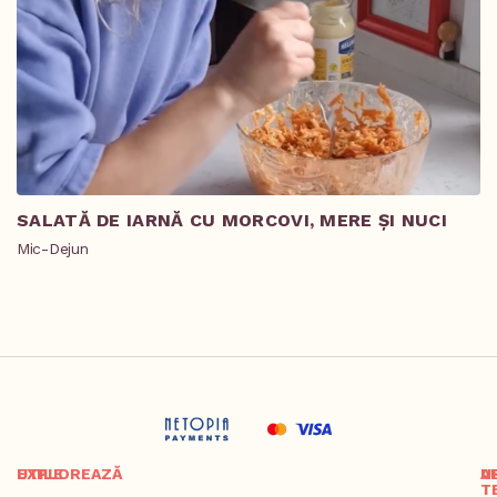
SALATĂ DE IARNĂ CU MORCOVI, MERE ȘI NUCI
T
R
Mic-Dejun
Pr
EXPLOREAZĂ
UTILE
A
U
T