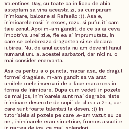
Valentines Day, cu toate ca in liceu de abia
asteptam sa vina aceasta zi, sa cumparam
inimioare, baloane si Rafaello :)). Asa e,
inimioarele rosii in exces, rozul si puful iti cam
taie zenul. Apoi m-am gandit, de ce sa ai ceva
impotriva unei zile, fie ea si imprumutata, in
care se celebreaza dragostea si se declara
iubirea. Nu, de anul acesta nu am devenit fanul
numarul unu al acestei sarbatori, dar nici nu o
mai consider enervanta.
Asa ca pentru a o puncta, macar asa, de dragul
formei dragalse, m-am gandit sa va arat
umilele mele incercari de a face macarons in
forma de inimioare. Dupa cum vedeti in pozele
de mai jos, inimioarele sunt mai degraba niste
inimioare desenate de copii de clasa a 2-a, dar
care sunt foarte talentati la desen. :)) In
tutorialele si pozele pe care le-am vazut eu pe
net, inimioarele erau simetrice, frumos ascutite
in partea de jos, ce mai, splendori.