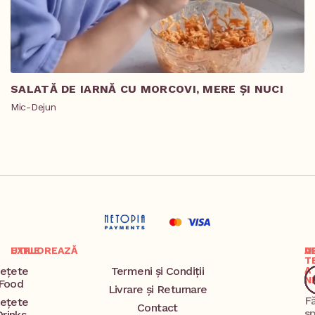
SALATĂ DE IARNĂ CU MORCOVI, MERE ȘI NUCI
T
R
Mic-Dejun
Pr
EXPLOREAZĂ
UTILE
A
U
T
ețete
Termeni și Condiții
A
N
Food
Livrare și Returnare
F
ețete
Contact
s
Drinks