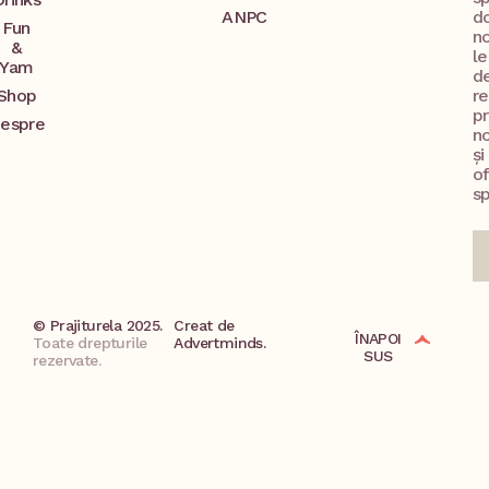
ANPC
d
Fun
no
&
l
Yam
d
Shop
re
p
espre
no
și
o
sp
© Prajiturela 2025.
Creat de
ÎNAPOI
Toate drepturile
Advertminds.
SUS
rezervate.