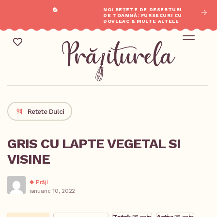
NOI REȚETE DE DESERTURI
DE TOAMNĂ: FURSECURI CU
DOVLEAC & MULTE ALTELE
REȚETE SĂR
Mic Dejun & Brunch / Prânz & Cină
Descoperă rețete noi
Retete Dulci
GRIS CU LAPTE VEGETAL SI
VISINE
Prăji
ianuarie 10, 2022