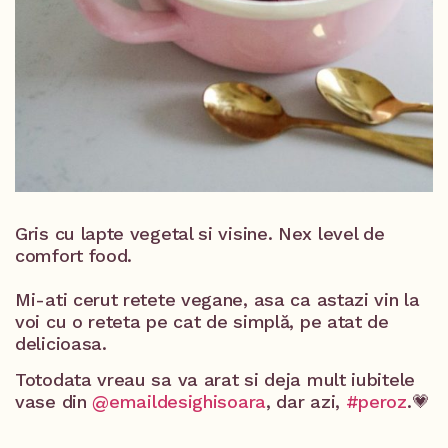
Gris cu lapte vegetal si visine. Nex level de
comfort food.
Mi-ati cerut retete vegane, asa ca astazi vin la
voi cu o reteta pe cat de simplă, pe atat de
delicioasa. ⁣
Totodata vreau sa va arat si deja mult iubitele
vase din
@emaildesighisoara
, dar azi,
#peroz
.💗⁣