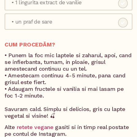
• 1 lingurita extract de vanilie ⁣
• un praf de sare⁣
CUM PROCEDĂM?
• Punem la foc mic laptele si zaharul, apoi, cand
se infierbanta, turnam, in ploaie, grisul
amestecand continuu cu un tel.⁣
• Amestecam continuu 4-5 minute, pana cand
grisul este fiert⁣.
• Adaugam fructele si vanilia si mai lasam pe
foc 1-2 minute.⁣
Savuram cald.⁣ Simplu si delicios, gris cu lapte
vegetal si visine! 🍒⁣
Alte
retete vegane
gasiti si in timp real postate
pe contul de Instagram.