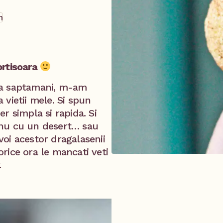
n
ortisoara
ua saptamani, m-am
vietii mele. Si spun
r simpla si rapida. Si
 nu cu un desert… sau
oi acestor dragalasenii
 orice ora le mancati veti
.