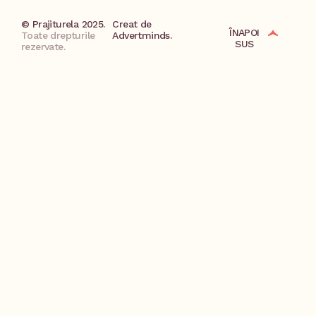
© Prajiturela 2025.
Creat de
ÎNAPOI
Toate drepturile
Advertminds.
SUS
rezervate.