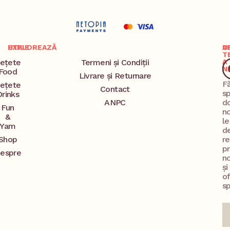
EXPLOREAZĂ
UTILE
A
U
T
ețete
Termeni și Condiții
A
N
Food
Livrare și Returnare
F
ețete
Contact
s
Drinks
ANPC
d
Fun
no
&
l
Yam
d
Shop
re
p
espre
no
și
o
sp