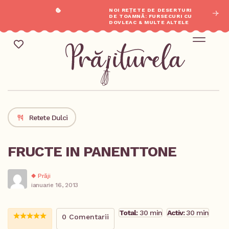
NOI REȚETE DE DESERTURI
DE TOAMNĂ: FURSECURI CU
DOVLEAC & MULTE ALTELE
Mic Dejun & Brunch / Prânz & Cină
Descoperă rețete noi cu ingredientele tale preferate.
Retete Dulci
FRUCTE IN PANENTTONE
Prăji
ianuarie 16, 2013
Total:
30 min
Activ:
30 min
0 Comentarii