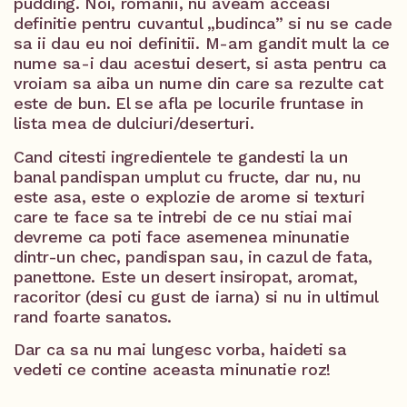
pudding. Noi, romanii, nu aveam acceasi
definitie pentru cuvantul „budinca” si nu se cade
sa ii dau eu noi definitii. M-am gandit mult la ce
nume sa-i dau acestui desert, si asta pentru ca
vroiam sa aiba un nume din care sa rezulte cat
este de bun. El se afla pe locurile fruntase in
lista mea de dulciuri/deserturi.
Cand citesti ingredientele te gandesti la un
banal pandispan umplut cu fructe, dar nu, nu
este asa, este o explozie de arome si texturi
care te face sa te intrebi de ce nu stiai mai
devreme ca poti face asemenea minunatie
dintr-un chec, pandispan sau, in cazul de fata,
panettone. Este un desert insiropat, aromat,
racoritor (desi cu gust de iarna) si nu in ultimul
rand foarte sanatos.
Dar ca sa nu mai lungesc vorba, haideti sa
vedeti ce contine aceasta minunatie roz!