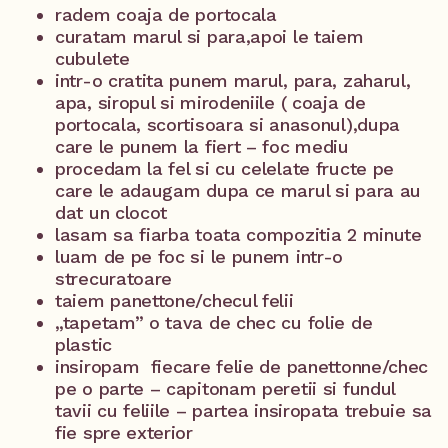
radem coaja de portocala
curatam marul si para,apoi le taiem
cubulete
intr-o cratita punem marul, para, zaharul,
apa, siropul si mirodeniile ( coaja de
portocala, scortisoara si anasonul),dupa
care le punem la fiert – foc mediu
procedam la fel si cu celelate fructe pe
care le adaugam dupa ce marul si para au
dat un clocot
lasam sa fiarba toata compozitia 2 minute
luam de pe foc si le punem intr-o
strecuratoare
taiem panettone/checul felii
„tapetam” o tava de chec cu folie de
plastic
insiropam fiecare felie de panettonne/chec
pe o parte – capitonam peretii si fundul
tavii cu feliile – partea insiropata trebuie sa
fie spre exterior