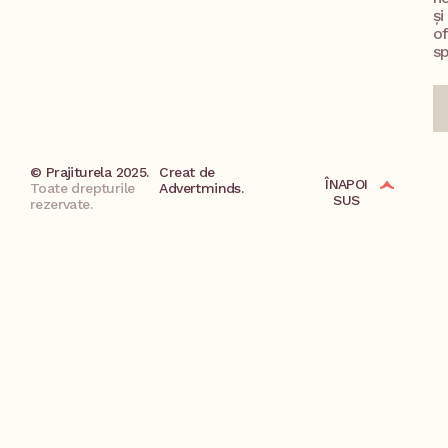
și
o
sp
© Prajiturela 2025.
Creat de
ÎNAPOI
Toate drepturile
Advertminds.
SUS
rezervate.