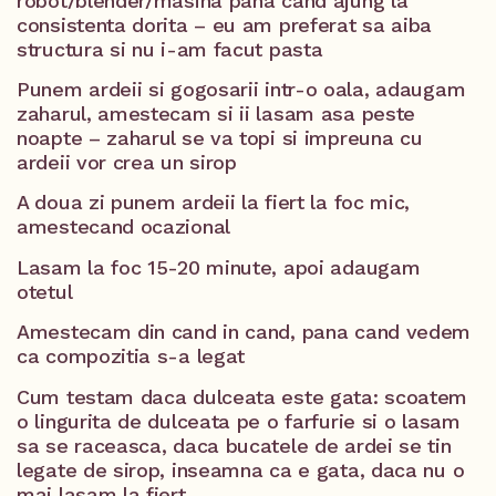
robot/blender/masina pana cand ajung la
consistenta dorita – eu am preferat sa aiba
structura si nu i-am facut pasta
Punem ardeii si gogosarii intr-o oala, adaugam
zaharul, amestecam si ii lasam asa peste
noapte – zaharul se va topi si impreuna cu
ardeii vor crea un sirop
A doua zi punem ardeii la fiert la foc mic,
amestecand ocazional
Lasam la foc 15-20 minute, apoi adaugam
otetul
Amestecam din cand in cand, pana cand vedem
ca compozitia s-a legat
Cum testam daca dulceata este gata: scoatem
o lingurita de dulceata pe o farfurie si o lasam
sa se raceasca, daca bucatele de ardei se tin
legate de sirop, inseamna ca e gata, daca nu o
mai lasam la fiert