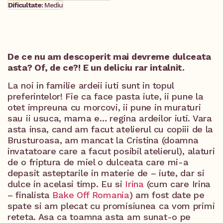
Dificultate:
Mediu
De ce nu am descoperit mai devreme dulceata
asta? Of, de ce?! E un deliciu rar intalnit.
La noi in familie ardeii iuti sunt in topul
preferintelor! Fie ca face pasta iute, ii pune la
otet impreuna cu morcovi, ii pune in muraturi
sau ii usuca, mama e… regina ardeilor iuti. Vara
asta insa, cand am facut atelierul cu copiii de la
Brusturoasa, am mancat la Cristina (doamna
invatatoare care a facut posibil atelierul), alaturi
de o friptura de miel o dulceata care mi-a
depasit asteptarile in materie de – iute, dar si
dulce in acelasi timp. Eu si
Irina
(cum care Irina
– finalista
Bake Off Romania
) am fost date pe
spate si am plecat cu promisiunea ca vom primi
reteta. Asa ca toamna asta am sunat-o pe