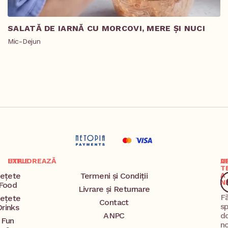
SALATĂ DE IARNĂ CU MORCOVI, MERE ȘI NUCI
T
R
Mic-Dejun
Pr
EXPLOREAZĂ
UTILE
A
U
T
ețete
Termeni și Condiții
A
N
Food
Livrare și Returnare
F
ețete
Contact
s
Drinks
ANPC
d
Fun
no