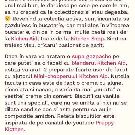
unul mai bun, le daruiesc pe cele pe care le am,
sa nu credeti ca le colectionez si stau degeaba.
Revenind la colectia activa, sunt incantata sa
gazduiesc in bucatarie, dar mai ales in viitoarea
bucatarie, din ce in ce mai multe bestii rosii de
la
Kichen Aid
, toate de la
Kitchen Shop
. Simt ca
traiesc visul oricarui pasionat de gatit.
Daca in vara va aratam o
supa gazpacho
pe
care puteti sa o faceti cu
blenderul Kitchen Aid
,
astazi va arat 2 preparate foarte usor de facut
cu ajutorul
Mini-chopperului Kitchen Aid
. Nutella
facuta in casa este de fapt o crema cu alune,
ciocolata si cacao, o varianta mai „curata” a
vestitei creme din comert. Biscutii cu vanilie
sunt unii speciali, care nu se umfla si nici nu se
dilata cand se coc si asta pentru ca au in
compozitie amidon. Reteta biscuitilor este
inspirata de pe canalul de youtube
Preppy
Kicthen
.