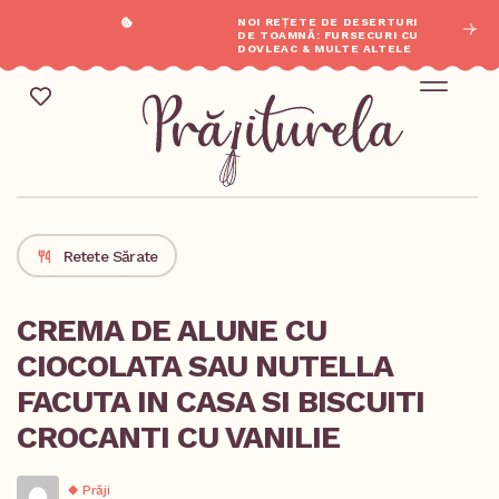
NOI REȚETE DE DESERTURI
DE TOAMNĂ: FURSECURI CU
DOVLEAC & MULTE ALTELE
REȚETE SĂR
Mic Dejun & Brunch / Prânz & Cină
Descoperă rețete noi
Retete Sărate
CREMA DE ALUNE CU
CIOCOLATA SAU NUTELLA
FACUTA IN CASA SI BISCUITI
CROCANTI CU VANILIE
Prăji