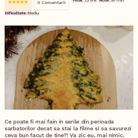
Total:
1,5 ore
Activ:
50 min
0 Comentarii
Dificultate:
Mediu
Ce poate fi mai fain in serile din perioada
sarbatorilor decat sa stai la filme si sa savurezi
ceva bun facut de tine?! Va zic eu, mai nimic.