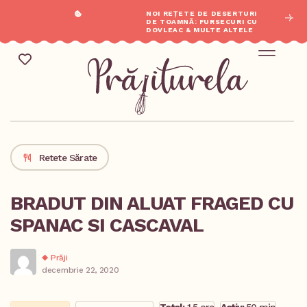
NOI REȚETE DE DESERTURI
DE TOAMNĂ: FURSECURI CU
DOVLEAC & MULTE ALTELE
Mic Dejun & Brunch / Prânz & Cină
Descoperă rețete noi cu ingredientele tale preferate.
Retete Sărate
BRADUT DIN ALUAT FRAGED CU
SPANAC SI CASCAVAL
Prăji
decembrie 22, 2020