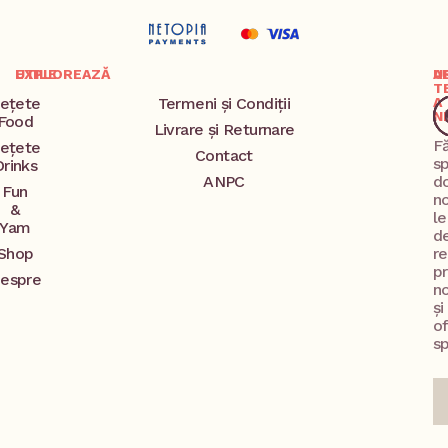
EXPLOREAZĂ
UTILE
A
U
T
ețete
Termeni și Condiții
A
N
Food
Livrare și Returnare
F
ețete
Contact
s
Drinks
ANPC
d
Fun
no
&
l
Yam
d
Shop
re
p
espre
no
și
o
sp