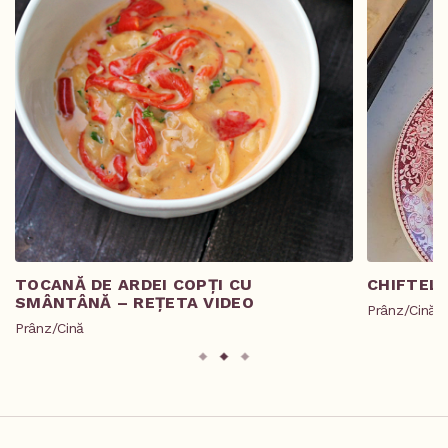
TOCANĂ DE ARDEI COPȚI CU
CHIFTELE
SMÂNTÂNĂ – REȚETA VIDEO
Prânz/Cină
Prânz/Cină