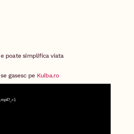
e poate simplifica viata
 se gasesc pe
Kuiba.ro
iba.mp4?_=1