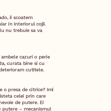
ado, ii scoatem
r in interiorul cojii.
iu nu trebuie sa va
in ambele cazuri o perie
da, curata bine si cu
 deterioram cutitele.
e o presa de citrice? Imi
steta celei prin care
nevoie de putere. Ei
de putere – mecanismul