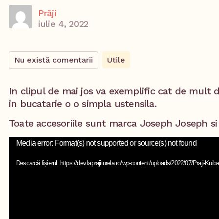
Prăji
iulie 4, 2022
Nu există comentarii
Utile
In clipul de mai jos va exemplific cat de mult d
in bucatarie o o simpla ustensila.
Toate accesoriile sunt marca Joseph Joseph si
Player
Media error: Format(s) not supported or source(s) not found
video
Descarcă fișierul: https://dev.laprajiturela.ro/wp-content/uploads/2022/07/Praji-Ku