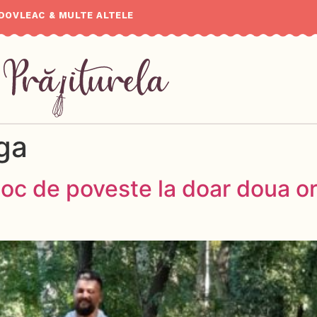
 DOVLEAC & MULTE ALTELE
ga
oc de poveste la doar doua o