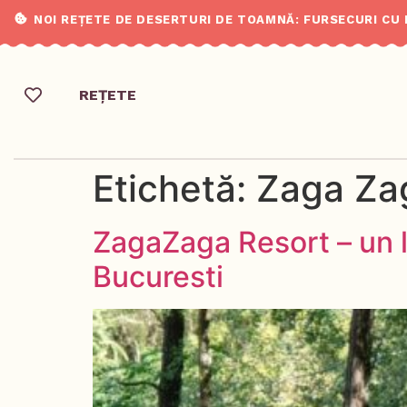
NOI REȚETE DE DESERTURI DE TOAMNĂ: FURSECURI CU
REȚETE
Etichetă:
Zaga Za
ZagaZaga Resort – un l
Bucuresti