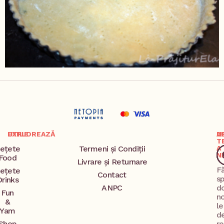
EXPLOREAZĂ
UTILE
A
U
T
ețete
Termeni și Condiții
A
N
Food
Livrare și Returnare
F
ețete
Contact
s
Drinks
ANPC
d
Fun
no
&
l
Yam
d
Shop
re