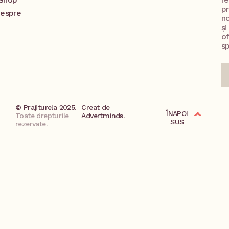
p
espre
no
și
o
sp
© Prajiturela 2025.
Creat de
ÎNAPOI
Toate drepturile
Advertminds.
SUS
rezervate.