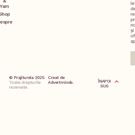
&
l
Yam
d
Shop
re
p
espre
no
și
o
sp
© Prajiturela 2025.
Creat de
ÎNAPOI
Toate drepturile
Advertminds.
SUS
rezervate.