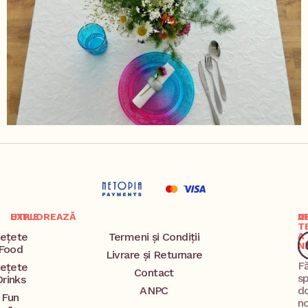
EXPLOREAZĂ
UTILE
A
U
T
ețete
Termeni și Condiții
A
N
Food
Livrare și Returnare
F
ețete
Contact
s
Drinks
ANPC
d
Fun
no