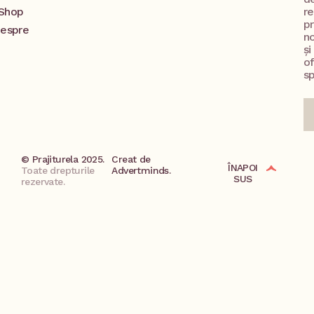
Shop
re
p
espre
no
și
o
sp
© Prajiturela 2025.
Creat de
ÎNAPOI
Toate drepturile
Advertminds.
SUS
rezervate.