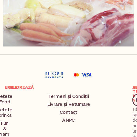
EXPLOREAZĂ
UTILE
A
U
T
ețete
Termeni și Condiții
A
N
Food
Livrare și Returnare
F
ețete
Contact
s
Drinks
ANPC
d
Fun
no
&
l
Yam
d