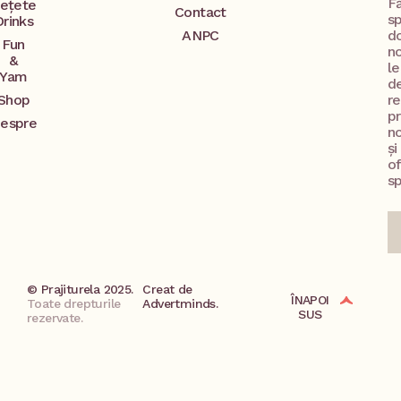
F
ețete
Contact
s
Drinks
ANPC
d
Fun
no
&
l
Yam
d
Shop
re
p
espre
no
și
o
sp
© Prajiturela 2025.
Creat de
ÎNAPOI
Toate drepturile
Advertminds.
SUS
rezervate.