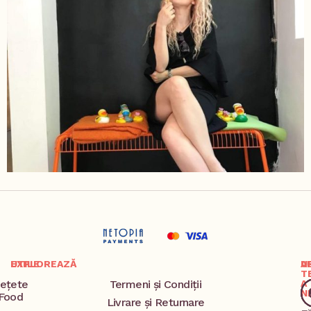
EXPLOREAZĂ
UTILE
A
U
T
ețete
Termeni și Condiții
A
N
Food
Livrare și Returnare