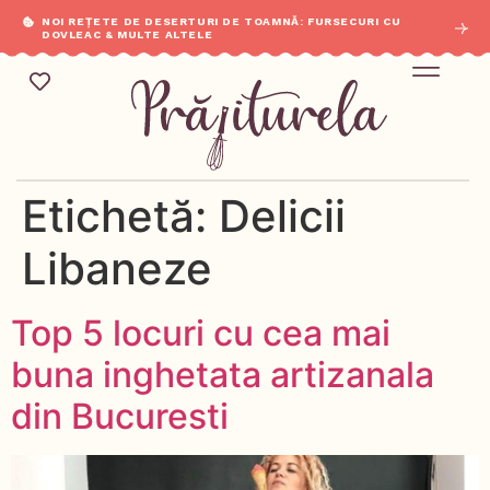
NOI REȚETE DE DESERTURI DE TOAMNĂ: FURSECURI CU
DOVLEAC & MULTE ALTELE
Mic Dejun & Brunch / Prânz & Cină
Descoperă rețete noi cu ingredientele tale preferate.
Etichetă:
Delicii
Libaneze
Top 5 locuri cu cea mai
buna inghetata artizanala
din Bucuresti