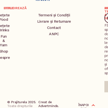
EXPLOREAZĂ
UTILE
A
U
T
ețete
Termeni și Condiții
A
N
Food
Livrare și Returnare
F
ețete
Contact
s
Drinks
ANPC
d
Fun
no
&
l
Yam
d
Shop
re
p
espre
no
și
o
sp
© Prajiturela 2025.
Creat de
ÎNAPOI
Toate drepturile
Advertminds.