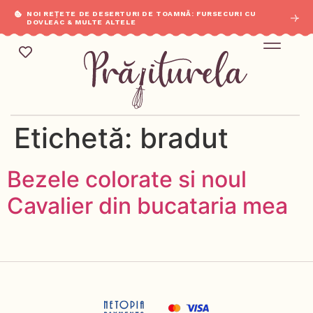
NOI REȚETE DE DESERTURI DE TOAMNĂ: FURSECURI CU
DOVLEAC & MULTE ALTELE
Etichetă:
bradut
Bezele colorate si noul
Cavalier din bucataria mea