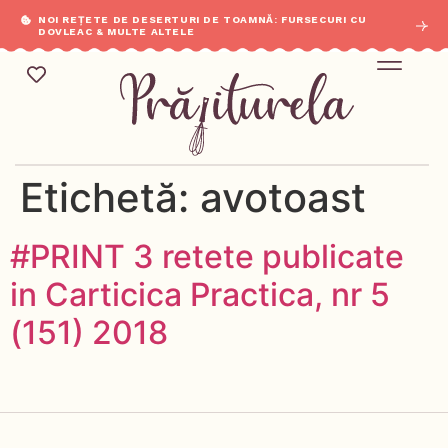
NOI REȚETE DE DESERTURI DE TOAMNĂ: FURSECURI CU
DOVLEAC & MULTE ALTELE
Mic Dejun & Brunch / Prânz & Cină
Descoperă rețete noi cu ingredientele tale preferate.
Etichetă:
avotoast
#PRINT 3 retete publicate
in Carticica Practica, nr 5
(151) 2018