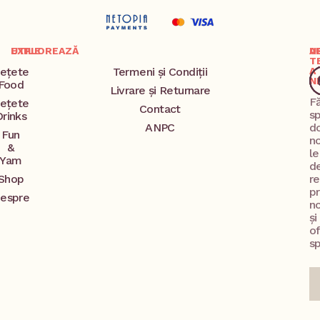
EXPLOREAZĂ
UTILE
A
U
T
ețete
Termeni și Condiții
A
N
Food
Livrare și Returnare
F
ețete
Contact
s
Drinks
ANPC
d
Fun
no
&
l
Yam
d
Shop
re
p
espre
no
și
o
sp